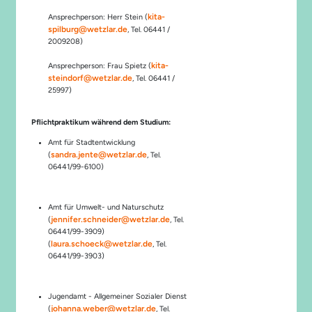
kita-
Ansprechperson: Herr Stein (
spilburg@wetzlar.de
, Tel. 06441 /
2009208)
kita-
Ansprechperson: Frau Spietz (
steindorf@wetzlar.de
, Tel. 06441 /
25997)
Pflichtpraktikum während dem Studium:
Amt für Stadtentwicklung
sandra.jente@wetzlar.de
(
, Tel.
06441/99-6100)
Amt für Umwelt- und Naturschutz
j
ennifer.schneider@wetzlar.de
(
, Tel.
06441/99-3909)
laura.schoeck@wetzlar.de
(
, Tel.
06441/99-3903)
Jugendamt - Allgemeiner Sozialer Dienst
johanna.weber@wetzlar.de
(
, Tel.