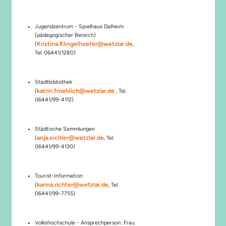
Jugendzentrum - Spielhaus Dalheim
(pädagogischer Bereich)
Kristina.Klingelhoefer@wetzlar.de
(
,
Tel. 06441/1280)
Stadtbibliothek
katrin.froehlich@wetzlar.de
(
, Tel.
06441/99-4112)
Städtische Sammlungen
anja.eichler@wetzlar.de
(
, Tel.
06441/99-4130)
Tourist-Information
karina.richter@wetzlar.de
(
, Tel.
06441/99-7755)
Volkshochschule - Ansprechperson: Frau