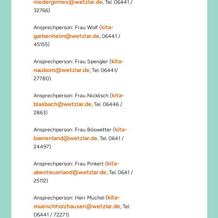
niedergirmes@wetzlar.de
, Tel. 06441 /
32766)
kita-
Ansprechperson: Frau Wolf (
garbenheim@wetzlar.de
, 06441 /
45155)
kita-
Ansprechperson: Frau Spengler (
nauborn@wetzlar.de
, Tel. 06441/
27780)
kita-
Ansprechperson: Frau Nicklisch (
blasbach@wetzlar.de
, Tel. 06446 /
2863)
kita-
Ansprechperson: Frau Böswetter (
baerenland@wetzlar.de
, Tel. 0641 /
24497)
kita-
Ansprechperson: Frau Pinkert (
abenteuerland@wetzlar.de
, Tel. 0641 /
25112)
kita-
Ansprechperson: Herr Muchel (
muenchholzhausen@wetzlar.de
, Tel.
06441 / 72271)