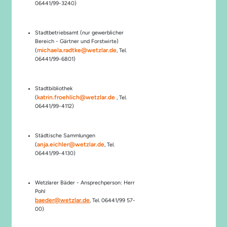
06441/99-3240)
Stadtbetriebsamt (nur gewerblicher
Bereich - Gärtner und Forstwirte)
michaela.radtke@wetzlar.de
(
, Tel.
06441/99-6801)
Stadtbibliothek
katrin.froehlich@wetzlar.de
(
, Tel.
06441/99-4112)
Städtische Sammlungen
anja.eichler@wetzlar.de
(
, Tel.
06441/99-4130)
Wetzlarer Bäder - Ansprechperson: Herr
Pohl
baeder@wetzlar.de
, Tel. 06441/99 57-
00)