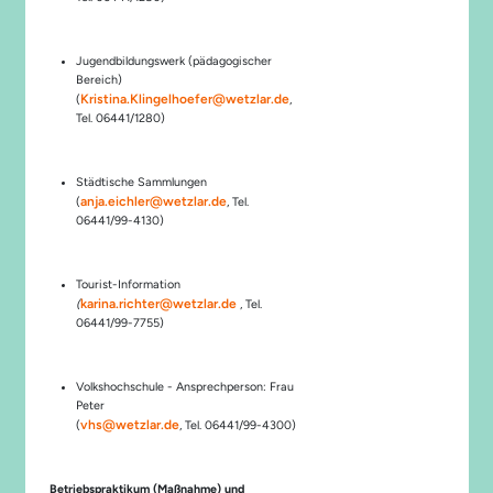
Jugendbildungswerk (pädagogischer
Bereich)
Kristina.Klingelhoefer@wetzlar.de
(
,
Tel. 06441/1280)
Städtische Sammlungen
anja.eichler@wetzlar.de
(
, Tel.
06441/99-4130)
Tourist-Information
karina.richter@wetzlar.de
(
, Tel.
06441/99-7755)
Volkshochschule - Ansprechperson: Frau
Peter
vhs@wetzlar.de
(
, Tel. 06441/99-4300)
Betriebspraktikum (Maßnahme) und